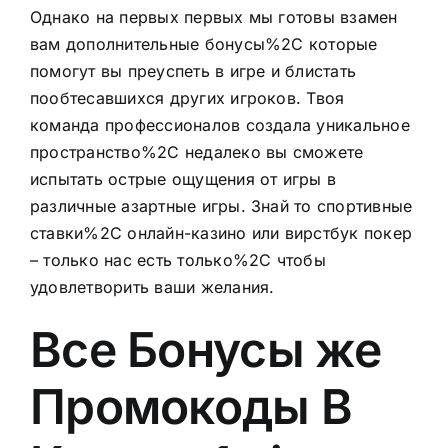
Однако на первых первых мы готовы взамен
вам дополнительные бонусы%2C которые
помогут вы преуспеть в игре и блистать
пообтесавшихся других игроков. Твоя
команда профессионалов создала уникальное
пространство%2C недалеко вы сможете
испытать острые ощущения от игры в
различные азартные игры. Знай то спортивные
ставки%2C онлайн-казино или вирстбук покер
– только нас есть только%2C чтобы
удовлетворить ваши желания.
Все Бонусы же
Промокоды В