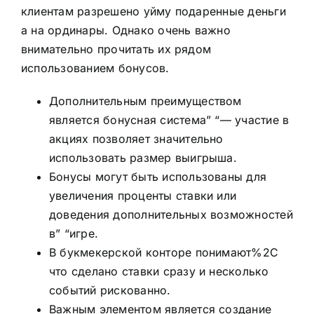
клиентам разрешено уйму подаренные деньги
а на ординары. Однако очень важно
внимательно прочитать их рядом
использованием бонусов.
Дополнительным преимуществом
является бонусная система” “— участие в
акциях позволяет значительно
использовать размер выигрыша.
Бонусы могут быть использованы для
увеличения проценты ставки или
доведения дополнительных возможностей
в” “игре.
В букмекерской конторе понимают%2C
что сделано ставки сразу и несколько
событий рискованно.
Важным элементом является создание