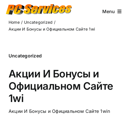
Skip
to
Menu
content
Home
Uncategorized
Computer Services
Акции И Бонусы и Официальном Сайте 1wi
Brands/Makes
Uncategorized
Business Services
Акции И Бонусы и
Contact & More
Официальном Сайте
1wi
Акции И Бонусы и Официальном Сайте 1win