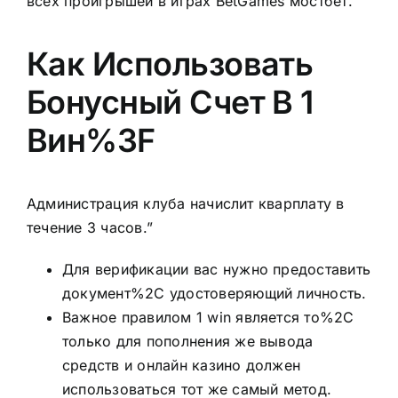
всех проигрышей в играх BetGames
мостбет
.
Как Использовать
Бонусный Счет В 1
Вин%3F
Администрация клуба начислит кварплату в
течение 3 часов.”
Для верификации вас нужно предоставить
документ%2C удостоверяющий личность.
Важное правилом 1 win является то%2C
только для пополнения же вывода
средств и онлайн казино должен
использоваться тот же самый метод.