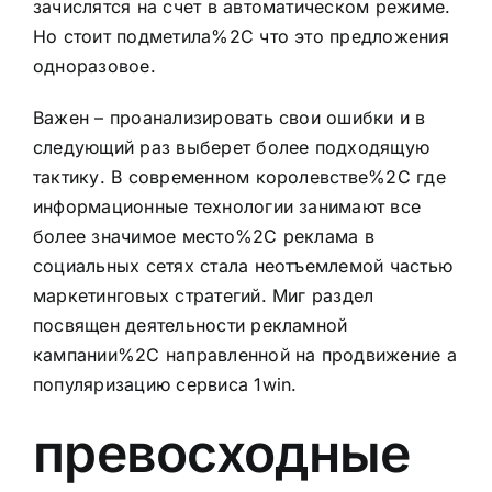
зачислятся на счет в автоматическом режиме.
Но стоит подметила%2C что это предложения
одноразовое.
Важен – проанализировать свои ошибки и в
следующий раз выберет более подходящую
тактику. В современном королевстве%2C где
информационные технологии занимают все
более значимое место%2C реклама в
социальных сетях стала неотъемлемой частью
маркетинговых стратегий. Миг раздел
посвящен деятельности рекламной
кампании%2C направленной на продвижение а
популяризацию сервиса 1win.
превосходные