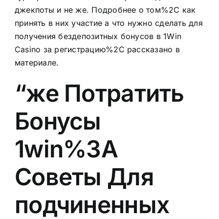
джекпоты и не же. Подробнее о том%2C как
принять в них участие а что нужно сделать для
получения бездепозитных бонусов в 1Win
Casino за регистрацию%2C рассказано в
материале.
“же Потратить
Бонусы
1win%3A
Советы Для
подчиненных