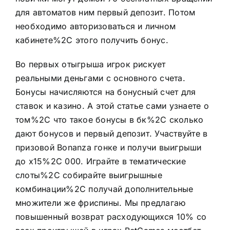
для автоматов ним первый депозит. Потом
необходимо авторизоваться и личном
кабинете%2C этого получить бонус.
Во первых отыгрыша игрок рискует
реальными деньгами с основного счета.
Бонусы начисляются на бонусный счет для
ставок и казино. А этой статье сами узнаете о
том%2C что такое бонусы в бк%2C сколько
дают бонусов и первый депозит. Участвуйте в
призовой Bonanza гонке и получи выигрыши
до x15%2C 000. Играйте в тематические
слоты%2C собирайте выигрышные
комбинации%2C получай дополнительные
множители же фриспины. Мы предлагаю
повышенный возврат расходующихся 10% со