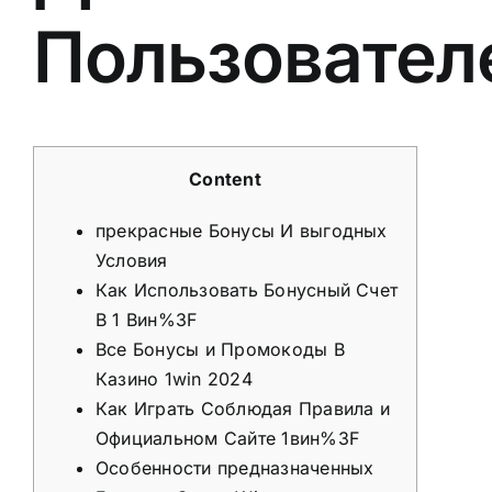
Пользовател
Content
прекрасные Бонусы И выгодных
Условия
Как Использовать Бонусный Счет
В 1 Вин%3F
Все Бонусы и Промокоды В
Казино 1win 2024
Как Играть Соблюдая Правила и
Официальном Сайте 1вин%3F
Особенности предназначенных