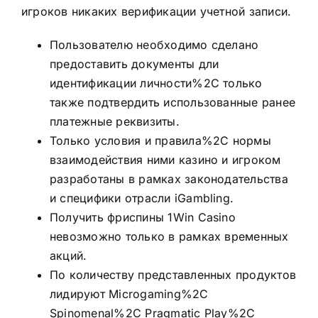
игроков никаких верификации учетной записи.
Пользователю необходимо сделано
предоставить документы дли
идентификации личности%2C только
также подтвердить использованные ранее
платежные реквизиты.
Только условия и правила%2C нормы
взаимодействия ними казино и игроком
разработаны в рамках законодательства
и специфики отрасли iGambling.
Получить фриспины 1Win Casino
невозможно только в рамках временных
акций.
По количеству представленных продуктов
лидируют Microgaming%2C
Spinomenal%2C Pragmatic Play%2C