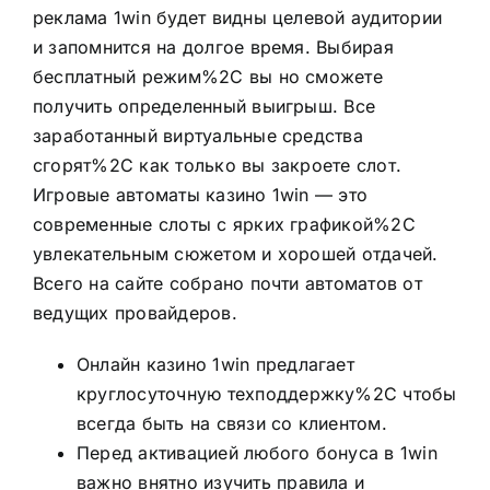
реклама 1win будет видны целевой аудитории
и запомнится на долгое время. Выбирая
бесплатный режим%2C вы но сможете
получить определенный выигрыш. Все
заработанный виртуальные средства
сгорят%2C как только вы закроете слот.
Игровые автоматы казино 1win — это
современные слоты с ярких графикой%2C
увлекательным сюжетом и хорошей отдачей.
Всего на сайте собрано почти автоматов от
ведущих провайдеров.
Онлайн казино 1win предлагает
круглосуточную техподдержку%2C чтобы
всегда быть на связи со клиентом.
Перед активацией любого бонуса в 1win
важно внятно изучить правила и