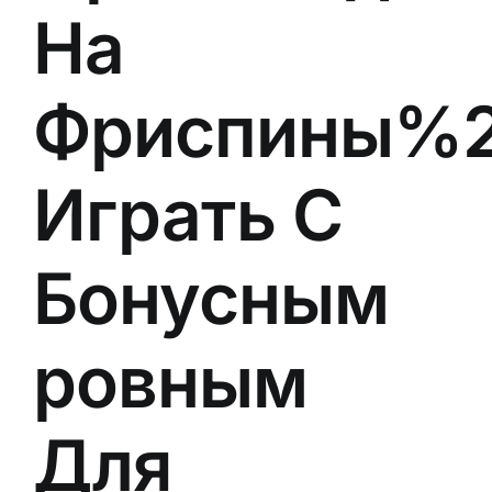
На
Фриспины%
Играть С
Бонусным
ровным
Для