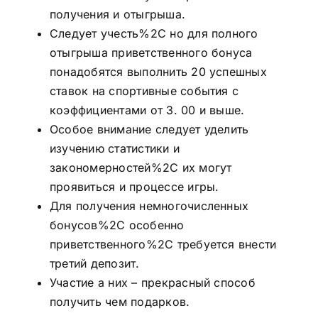
получения и отыгрыша.
Следует учесть%2C но для полного
отыгрыша приветственного бонуса
понадобятся выполнить 20 успешных
ставок на спортивные события с
коэффициентами от 3. 00 и выше.
Особое внимание следует уделить
изучению статистики и
закономерностей%2C их могут
проявиться и процессе игры.
Для получения немногочисленных
бонусов%2C особенно
приветственного%2C требуется внести
третий депозит.
Участие а них – прекрасный способ
получить чем подарков.