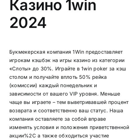
Казино 1win
2024
Букмекерская компания 1Win предоставляет
игрокам кэшбэк на игры казино из категории
«Слоты» до 30%. Играйте в 1win poker за кэш
столом и получайте вплоть 50% рейка
(комиссии) каждый понедельник и
зависимости от вашего VIP уровня. Меньше
чаще вы играете – тем выветривавшей процент
возврата и соответственно ваш статус. Наша
компания оставляете за собой вправе
изменять условия и положения приветственной
акции%2C а также обходиться участие