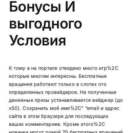
Бонусы И
выгодного
Условия
К тому а на портале отведено много игр%2C
которые многим интересны. Бесплатные
вращения работают только в слотах ото
определенных провайдеров. На полученные
денежные призы устанавливается вейджер (до
x50). Сохранить моё имя%2C” “email и адрес
сайта в этом браузере для последующих
ваших комментариев. Кроме этого%2C
новички могут домой 70 бесплатных вращений