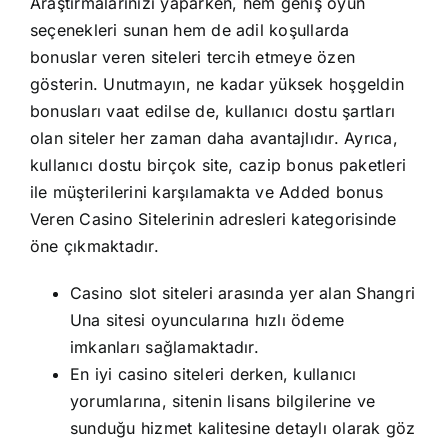
Araştırmalarınızı yaparken, hem geniş oyun
seçenekleri sunan hem de adil koşullarda
bonuslar veren siteleri tercih etmeye özen
gösterin. Unutmayın, ne kadar yüksek hoşgeldin
bonusları vaat edilse de, kullanıcı dostu şartları
olan siteler her zaman daha avantajlıdır. Ayrıca,
kullanıcı dostu birçok site, cazip bonus paketleri
ile müşterilerini karşılamakta ve Added bonus
Veren Casino Sitelerinin adresleri kategorisinde
öne çıkmaktadır.
Casino slot siteleri arasında yer alan Shangri
Una sitesi oyuncularına hızlı ödeme
imkanları sağlamaktadır.
En iyi casino siteleri derken, kullanıcı
yorumlarına, sitenin lisans bilgilerine ve
sunduğu hizmet kalitesine detaylı olarak göz