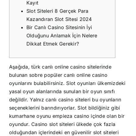
Kayıt
Slot Siteleri 8 Gerçek Para
Kazandıran Slot Sitesi 2024
Bir Canlı Casino Sitesinin İyi
Olduğunu Anlamak İçin Nelere
Dikkat Etmek Gerekir?
Aşağıda, türk canlı online casino sitelerinde
bulunan sobre popüler canlı online casino
oyunlarını bulabilirsiniz. Slot oyunları ülkemizdeki
yasal oyun alanlarında sunulan bir oyun sınıfı
değildir. Yalnız canlı casino siteleri bu oyunların
seçeneklerini barındırıyorlar. Slot bildiğiniz gibi
kumarhane oyunu empieza casino içinde olan bir
oyundur. Casino slot siteleri ülkede çok fazla
olduğundan içlerindeki en güvenilir slot siteleri