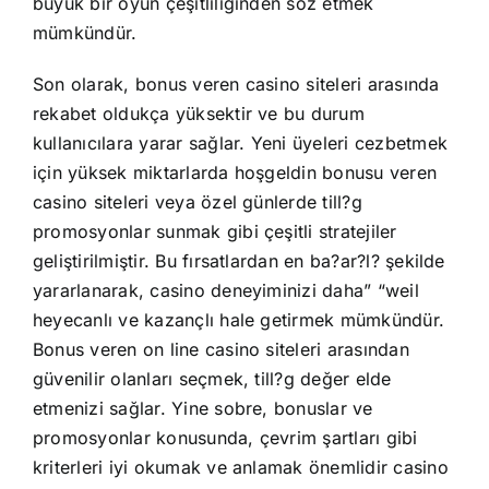
büyük bir oyun çeşitliliğinden söz etmek
mümkündür.
Son olarak, bonus veren casino siteleri arasında
rekabet oldukça yüksektir ve bu durum
kullanıcılara yarar sağlar. Yeni üyeleri cezbetmek
için yüksek miktarlarda hoşgeldin bonusu veren
casino siteleri veya özel günlerde till?g
promosyonlar sunmak gibi çeşitli stratejiler
geliştirilmiştir. Bu fırsatlardan en ba?ar?l? şekilde
yararlanarak, casino deneyiminizi daha” “weil
heyecanlı ve kazançlı hale getirmek mümkündür.
Bonus veren on line casino siteleri arasından
güvenilir olanları seçmek, till?g değer elde
etmenizi sağlar. Yine sobre, bonuslar ve
promosyonlar konusunda, çevrim şartları gibi
kriterleri iyi okumak ve anlamak önemlidir
casino