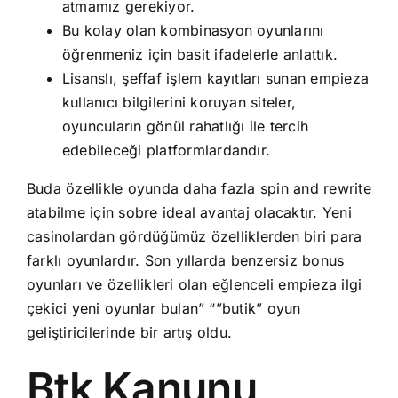
atmamız gerekiyor.
Bu kolay olan kombinasyon oyunlarını
öğrenmeniz için basit ifadelerle anlattık.
Lisanslı, şeffaf işlem kayıtları sunan empieza
kullanıcı bilgilerini koruyan siteler,
oyuncuların gönül rahatlığı ile tercih
edebileceği platformlardandır.
Buda özellikle oyunda daha fazla spin and rewrite
atabilme için sobre ideal avantaj olacaktır. Yeni
casinolardan gördüğümüz özelliklerden biri para
farklı oyunlardır. Son yıllarda benzersiz bonus
oyunları ve özellikleri olan eğlenceli empieza ilgi
çekici yeni oyunlar bulan” “”butik” oyun
geliştiricilerinde bir artış oldu.
Btk Kanunu