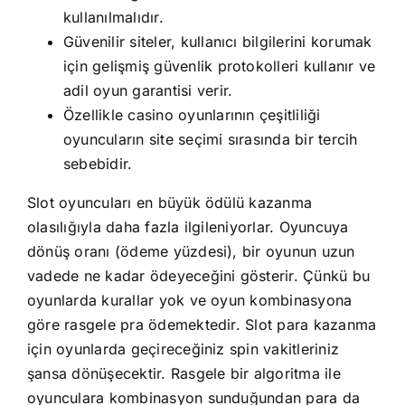
kullanılmalıdır.
Güvenilir siteler, kullanıcı bilgilerini korumak
için gelişmiş güvenlik protokolleri kullanır ve
adil oyun garantisi verir.
Özellikle casino oyunlarının çeşitliliği
oyuncuların site seçimi sırasında bir tercih
sebebidir.
Slot oyuncuları en büyük ödülü kazanma
olasılığıyla daha fazla ilgileniyorlar. Oyuncuya
dönüş oranı (ödeme yüzdesi), bir oyunun uzun
vadede ne kadar ödeyeceğini gösterir. Çünkü bu
oyunlarda kurallar yok ve oyun kombinasyona
göre rasgele pra ödemektedir. Slot para kazanma
için oyunlarda geçireceğiniz spin vakitleriniz
şansa dönüşecektir. Rasgele bir algoritma ile
oyunculara kombinasyon sunduğundan para da