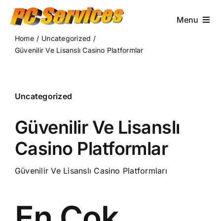
Skip
to
Menu
content
Home
Uncategorized
Computer Services
Güvenilir Ve Lisanslı Casino Platformlar
Brands/Makes
Uncategorized
Business Services
Güvenilir Ve Lisanslı
Contact & More
Casino Platformlar
Güvenilir Ve Lisanslı Casino Platformları
En Çok