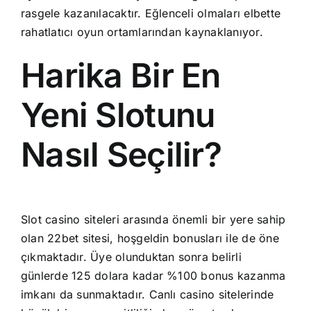
rasgele kazanılacaktır. Eğlenceli olmaları elbette
rahatlatıcı oyun ortamlarından kaynaklanıyor.
Harika Bir En
Yeni Slotunu
Nasıl Seçilir?
Slot casino siteleri arasında önemli bir yere sahip
olan 22bet sitesi, hoşgeldin bonusları ile de öne
çıkmaktadır. Üye olunduktan sonra belirli
günlerde 125 dolara kadar %100 bonus kazanma
imkanı da sunmaktadır. Canlı casino sitelerinde