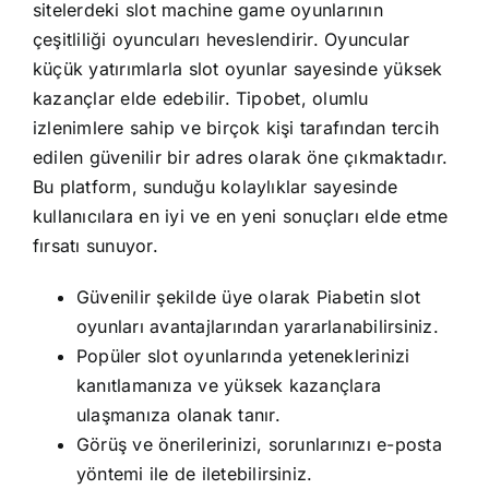
sitelerdeki slot machine game oyunlarının
çeşitliliği oyuncuları heveslendirir. Oyuncular
küçük yatırımlarla slot oyunlar sayesinde yüksek
kazançlar elde edebilir. Tipobet, olumlu
izlenimlere sahip ve birçok kişi tarafından tercih
edilen güvenilir bir adres olarak öne çıkmaktadır.
Bu platform, sunduğu kolaylıklar sayesinde
kullanıcılara en iyi ve en yeni sonuçları elde etme
fırsatı sunuyor.
Güvenilir şekilde üye olarak Piabetin slot
oyunları avantajlarından yararlanabilirsiniz.
Popüler slot oyunlarında yeteneklerinizi
kanıtlamanıza ve yüksek kazançlara
ulaşmanıza olanak tanır.
Görüş ve önerilerinizi, sorunlarınızı e-posta
yöntemi ile de iletebilirsiniz.