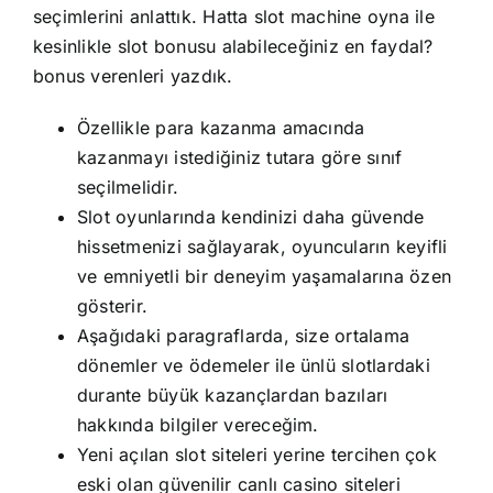
seçimlerini anlattık. Hatta slot machine oyna ile
kesinlikle slot bonusu alabileceğiniz en faydal?
bonus verenleri yazdık.
Özellikle para kazanma amacında
kazanmayı istediğiniz tutara göre sınıf
seçilmelidir.
Slot oyunlarında kendinizi daha güvende
hissetmenizi sağlayarak, oyuncuların keyifli
ve emniyetli bir deneyim yaşamalarına özen
gösterir.
Aşağıdaki paragraflarda, size ortalama
dönemler ve ödemeler ile ünlü slotlardaki
durante büyük kazançlardan bazıları
hakkında bilgiler vereceğim.
Yeni açılan slot siteleri yerine tercihen çok
eski olan güvenilir canlı casino siteleri