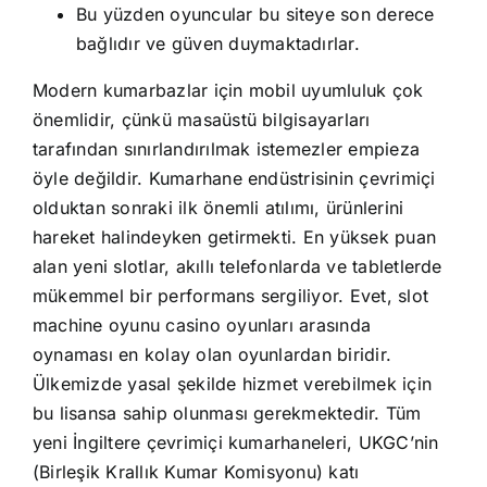
Bu yüzden oyuncular bu siteye son derece
bağlıdır ve güven duymaktadırlar.
Modern kumarbazlar için mobil uyumluluk çok
önemlidir, çünkü masaüstü bilgisayarları
tarafından sınırlandırılmak istemezler empieza
öyle değildir. Kumarhane endüstrisinin çevrimiçi
olduktan sonraki ilk önemli atılımı, ürünlerini
hareket halindeyken getirmekti. En yüksek puan
alan yeni slotlar, akıllı telefonlarda ve tabletlerde
mükemmel bir performans sergiliyor. Evet, slot
machine oyunu casino oyunları arasında
oynaması en kolay olan oyunlardan biridir.
Ülkemizde yasal şekilde hizmet verebilmek için
bu lisansa sahip olunması gerekmektedir. Tüm
yeni İngiltere çevrimiçi kumarhaneleri, UKGC’nin
(Birleşik Krallık Kumar Komisyonu) katı