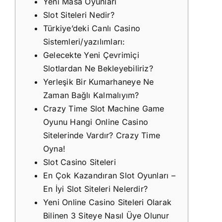
Yeni Masa Oyunları
Slot Siteleri Nedir?
Türkiye’deki Canlı Casino
Sistemleri/yazılımları:
Gelecekte Yeni Çevrimiçi
Slotlardan Ne Bekleyebiliriz?
Yerleşik Bir Kumarhaneye Ne
Zaman Bağlı Kalmalıyım?
Crazy Time Slot Machine Game
Oyunu Hangi Online Casino
Sitelerinde Vardır? Crazy Time
Oyna!
Slot Casino Siteleri
En Çok Kazandıran Slot Oyunları –
En İyi Slot Siteleri Nelerdir?
Yeni Online Casino Siteleri Olarak
Bilinen 3 Siteye Nasıl Üye Olunur