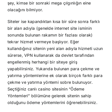
şey, kimse bir sonraki mega çılgınlığın eine
olacağını bilmiyor.
Siteler ise kapandıktan kısa bir süre sonra farklı
bir alan adıyla (genelde internet site isminin
sonunda bulunan rakamın bir fazlası olarak)
tekrar hizmet vermeye başlıyor. Eğer
kullandığınız sitenin yeni alan adıyla hizmeti uzun
sürerse, VPN kullanarak da devlet tarafından
engellenmiş herhangi bir siteye giriş
yapabilirsiniz. Yukarıda bulunan para çekme ve
yatırma yöntemlerine ek olarak birçok farklı para
çekme ve yatırma yöntemi sobre bulunuyor.
Seçtiğiniz canlı casino sitesinin “Ödeme
Yöntemleri” bölümüne gelerek sitenin sahip
olduğunu ödeme yöntemlerini öğrenebilirsiniz.