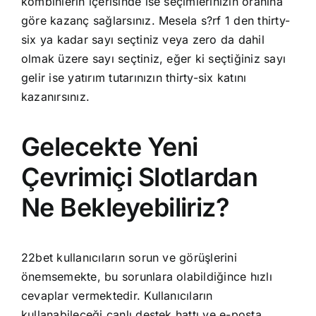
kombinlerin içerisinde ise seçimlerinizin oranına
göre kazanç sağlarsınız. Mesela s?rf 1 den thirty-
six ya kadar sayı seçtiniz veya zero da dahil
olmak üzere sayı seçtiniz, eğer ki seçtiğiniz sayı
gelir ise yatırım tutarınızın thirty-six katını
kazanırsınız.
Gelecekte Yeni
Çevrimiçi Slotlardan
Ne Bekleyebiliriz?
22bet kullanıcıların sorun ve görüşlerini
önemsemekte, bu sorunlara olabildiğince hızlı
cevaplar vermektedir. Kullanıcıların
kullanabileceği canlı destek hattı ve e-posta