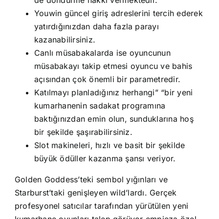
de döndürme hakkı vermektedir.
Youwin güncel giriş adreslerini tercih ederek
yatırdığınızdan daha fazla parayı
kazanabilirsiniz.
Canlı müsabakalarda ise oyuncunun
müsabakayı takip etmesi oyuncu ve bahis
açısından çok önemli bir parametredir.
Katılmayı planladığınız herhangi” “bir yeni
kumarhanenin sadakat programına
baktığınızdan emin olun, sunduklarına hoş
bir şekilde şaşırabilirsiniz.
Slot makineleri, hızlı ve basit bir şekilde
büyük ödüller kazanma şansı veriyor.
Golden Goddess’teki sembol yığınları ve
Starburst’taki genişleyen wild’lardı. Gerçek
profesyonel satıcılar tarafından yürütülen yeni