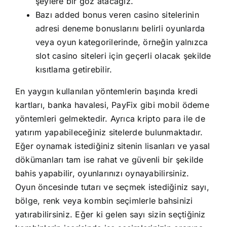
şeylere bir göz atacağız.
Bazı added bonus veren casino sitelerinin
adresi deneme bonuslarını belirli oyunlarda
veya oyun kategorilerinde, örneğin yalnızca
slot casino siteleri için geçerli olacak şekilde
kısıtlama getirebilir.
En yaygın kullanılan yöntemlerin başında kredi
kartları, banka havalesi, PayFix gibi mobil ödeme
yöntemleri gelmektedir. Ayrıca kripto para ile de
yatırım yapabileceğiniz sitelerde bulunmaktadır.
Eğer oynamak istediğiniz sitenin lisanları ve yasal
dökümanları tam ise rahat ve güvenli bir şekilde
bahis yapabilir, oyunlarınızı oynayabilirsiniz.
Oyun öncesinde tutarı ve seçmek istediğiniz sayı,
bölge, renk veya kombin seçimlerle bahsinizi
yatırabilirsiniz. Eğer ki gelen sayı sizin seçtiğiniz