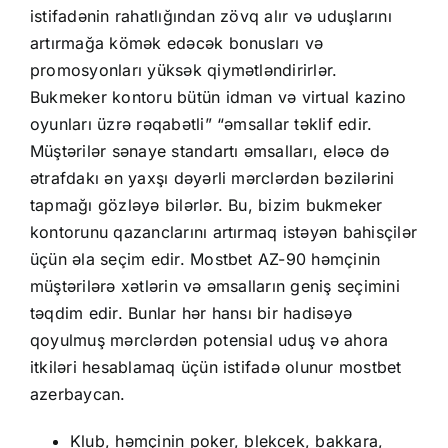
istifadənin rahatlığından zövq alır və uduşlarını
artırmağa kömək edəcək bonusları və
promosyonları yüksək qiymətləndirirlər.
Bukmeker kontoru bütün idman və virtual kazino
oyunları üzrə rəqabətli” “əmsallar təklif edir.
Müştərilər sənaye standartı əmsalları, eləcə də
ətrafdakı ən yaxşı dəyərli mərclərdən bəzilərini
tapmağı gözləyə bilərlər. Bu, bizim bukmeker
kontorunu qazanclarını artırmaq istəyən bahisçilər
üçün əla seçim edir. Mostbet AZ-90 həmçinin
müştərilərə xətlərin və əmsalların geniş seçimini
təqdim edir. Bunlar hər hansı bir hadisəyə
qoyulmuş mərclərdən potensial uduş və ahora
itkiləri hesablamaq üçün istifadə olunur
mostbet
azerbaycan
.
Klub, həmçinin poker, blekcek, bakkara,