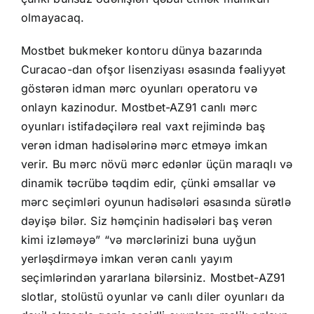
olmayacaq.
Mostbet bukmeker kontoru dünya bazarında
Curacao-dan ofşor lisenziyası əsasında fəaliyyət
göstərən idman mərc oyunları operatoru və
onlayn kazinodur. Mostbet-AZ91 canlı mərc
oyunları istifadəçilərə real vaxt rejimində baş
verən idman hadisələrinə mərc etməyə imkan
verir. Bu mərc növü mərc edənlər üçün maraqlı və
dinamik təcrübə təqdim edir, çünki əmsallar və
mərc seçimləri oyunun hadisələri əsasında sürətlə
dəyişə bilər. Siz həmçinin hadisələri baş verən
kimi izləməyə” “və mərclərinizi buna uyğun
yerləşdirməyə imkan verən canlı yayım
seçimlərindən yararlana bilərsiniz. Mostbet-AZ91
slotlar, stolüstü oyunlar və canlı diler oyunları da