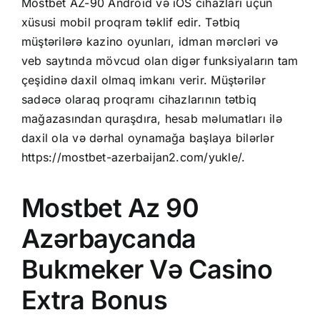
Mostbet AZ-90 Android və iOS cihazları üçün
xüsusi mobil proqram təklif edir. Tətbiq
müştərilərə kazino oyunları, idman mərcləri və
veb saytında mövcud olan digər funksiyaların tam
çeşidinə daxil olmaq imkanı verir. Müştərilər
sadəcə olaraq proqramı cihazlarının tətbiq
mağazasından quraşdıra, hesab məlumatları ilə
daxil ola və dərhal oynamağa başlaya bilərlər
https://mostbet-azerbaijan2.com/yukle/
.
Mostbet Az 90
Azərbaycanda
Bukmeker Və Casino
Extra Bonus