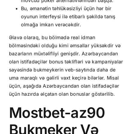
mövcud poker alternativlərindən başqa.
Bu, əmanətin təhlükəsizliyi üçün hər bir
oyunun interfeysi ilə etibarlı şəkildə tanış
olmağa imkan verəcəkdir.
Əlavə olaraq, bu bölmədə real idman
bölməsindəki olduğu kimi əmsallar yüksəkdir və
bazarların müxtəlifliyi genişdir. Azərbaycandan
olan istifadəçilər bonus təklifləri və kampaniyalar
sayəsində bukmeykerin veb-saytında daha de
uma maraqlı və gəlirli vaxt keçirə bilərlər. Misal
üçün, aşağıda Azərbaycandan olan istifadəçilər
üçün hazırda əlçatan olan bonuslar göstərilib.
Mostbet-az90
Bukmeker Və