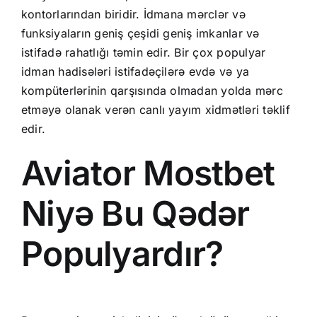
kontorlarından biridir. İdmana mərclər və
funksiyaların geniş çeşidi geniş imkanlar və
istifadə rahatlığı təmin edir. Bir çox populyar
idman hadisələri istifadəçilərə evdə və ya
kompüterlərinin qarşısında olmadan yolda mərc
etməyə olanak verən canlı yayım xidmətləri təklif
edir.
Aviator Mostbet
Niyə Bu Qədər
Populyardır?