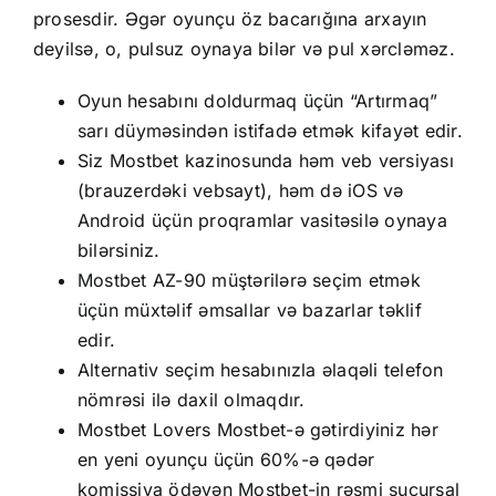
prosesdir. Əgər oyunçu öz bacarığına arxayın
deyilsə, o, pulsuz oynaya bilər və pul xərcləməz.
Oyun hesabını doldurmaq üçün “Artırmaq”
sarı düyməsindən istifadə etmək kifayət edir.
Siz Mostbet kazinosunda həm veb versiyası
(brauzerdəki vebsayt), həm də iOS və
Android üçün proqramlar vasitəsilə oynaya
bilərsiniz.
Mostbet AZ-90 müştərilərə seçim etmək
üçün müxtəlif əmsallar və bazarlar təklif
edir.
Alternativ seçim hesabınızla əlaqəli telefon
nömrəsi ilə daxil olmaqdır.
Mostbet Lovers Mostbet-ə gətirdiyiniz hər
en yeni oyunçu üçün 60%-ə qədər
komissiya ödəyən Mostbet-in rəsmi sucursal