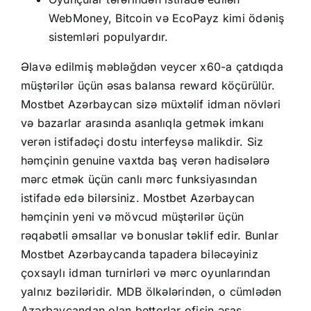
WebMoney, Bitcoin və EcoPayz kimi ödəniş
sistemləri populyardır.
Əlavə edilmiş məbləğdən veycer x60-a çatdıqda
müştərilər üçün əsas balansa reward köçürülür.
Mostbet Azərbaycan sizə müxtəlif idman növləri
və bazarlar arasında asanlıqla getmək imkanı
verən istifadəçi dostu interfeysə malikdir. Siz
həmçinin genuine vaxtda baş verən hadisələrə
mərc etmək üçün canlı mərc funksiyasından
istifadə edə bilərsiniz. Mostbet Azərbaycan
həmçinin yeni və mövcud müştərilər üçün
rəqabətli əmsallar və bonuslar təklif edir. Bunlar
Mostbet Azərbaycanda tapadera biləcəyiniz
çoxsaylı idman turnirləri və mərc oyunlarından
yalnız bəziləridir. MDB ölkələrindən, o cümlədən
Azərbaycandan olan bettorlar ofisin əsas