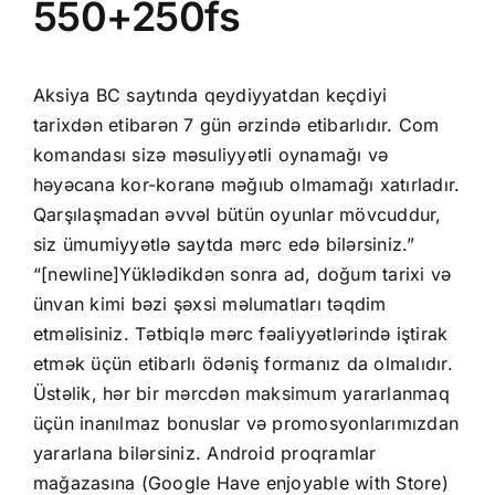
550+250fs
Aksiya BC saytında qeydiyyatdan keçdiyi
tarixdən etibarən 7 gün ərzində etibarlıdır. Com
komandası sizə məsuliyyətli oynamağı və
həyəcana kor-koranə məğıub olmamağı xatırladır.
Qarşılaşmadan əvvəl bütün oyunlar mövcuddur,
siz ümumiyyətlə saytda mərc edə bilərsiniz.”
“[newline]Yüklədikdən sonra ad, doğum tarixi və
ünvan kimi bəzi şəxsi məlumatları təqdim
etməlisiniz. Tətbiqlə mərc fəaliyyətlərində iştirak
etmək üçün etibarlı ödəniş formanız da olmalıdır.
Üstəlik, hər bir mərcdən maksimum yararlanmaq
üçün inanılmaz bonuslar və promosyonlarımızdan
yararlana bilərsiniz. Android proqramlar
mağazasına (Google Have enjoyable with Store)