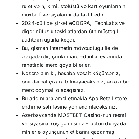
rulet və h, kimi, stolüstü və kart oyunlarının
müxtəlif versiyalarını da təklif edir.
2024-cü ildə şirkət eCOGRA, iTechLabs və
digər nüfuzlu təşkilatlardan 6th müstəqil
auditdən uğurla keçdi.
Bu, qismən internetin mövcudluğu ilə də
əlaqədardır, çünki mərc edənlər evlərində
rahatlıqla mərc qoya bilərlər.
Nəzərə alın ki, hesaba vəsait köçürsəniz,
onu dərhal çıxara bilməyəcəksiniz, ən azı bir
mərc qoymalı olacaqsınız.
Bu addımlara əməl etməklə App Retail store
endirmə səhifəsinə yönləndiriləcəksiniz.
Azərbaycanda MOSTBET Casino-nun rəsmi
versiyasına xoş gəlmisiniz – bütün dünyada
minlərlə oyunçunun etibarını qazanmış