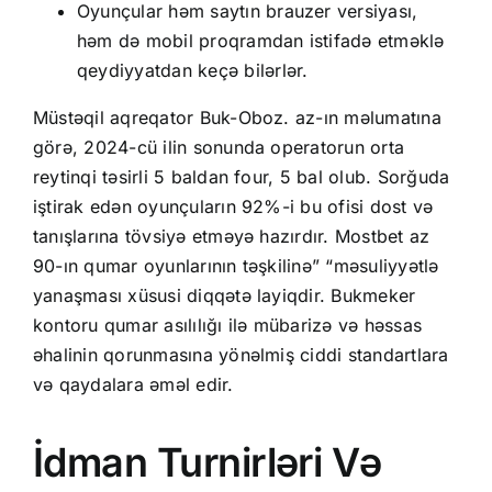
Oyunçular həm saytın brauzer versiyası,
həm də mobil proqramdan istifadə etməklə
qeydiyyatdan keçə bilərlər.
Müstəqil aqreqator Buk-Oboz. az-ın məlumatına
görə, 2024-cü ilin sonunda operatorun orta
reytinqi təsirli 5 baldan four, 5 bal olub. Sorğuda
iştirak edən oyunçuların 92%-i bu ofisi dost və
tanışlarına tövsiyə etməyə hazırdır. Mostbet az
90-ın qumar oyunlarının təşkilinə” “məsuliyyətlə
yanaşması xüsusi diqqətə layiqdir. Bukmeker
kontoru qumar asılılığı ilə mübarizə və həssas
əhalinin qorunmasına yönəlmiş ciddi standartlara
və qaydalara əməl edir.
İdman Turnirləri Və