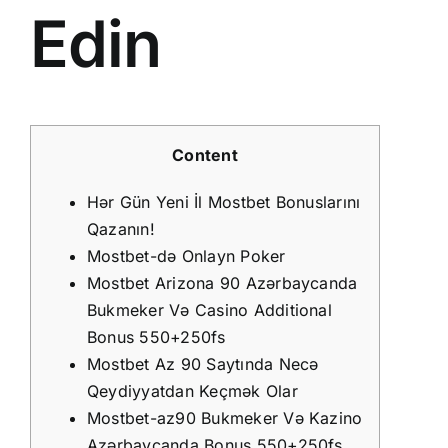
Edin
Content
Hər Gün Yeni İl Mostbet Bonuslarını
Qazanın!
Mostbet-də Onlayn Poker
Mostbet Arizona 90 Azərbaycanda
Bukmeker Və Casino Additional
Bonus 550+250fs
Mostbet Az 90 Saytında Necə
Qeydiyyatdan Keçmək Olar
Mostbet-az90 Bukmeker Və Kazino
Azərbaycanda Bonus 550+250fs