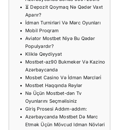
⏳ Depozit Qoymaq Nə Qədər Vaxt
Aparır?
İdman Turnirləri Və Mərc Oyunları
Mobil Proqram
Aviator Mostbet Niyə Bu Qədər
Populyardır?
Kliklə Qeydiyyat
Mostbet-az90 Bukmeker Və Kazino
Azərbaycanda
Mosbet Casino Və İdman Mərcləri̇
Mostbet Haqqında Rəylər
Nə Üçün Mostbet-dən Tv
Oyunlarını Seçməlisiniz
Giriş Prosesi Addım-addım:
Azərbaycanda Mostbet Də Mərc
Etmək Üçün Mövcud Idman Növləri