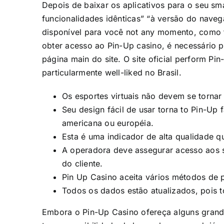
Depois de baixar os aplicativos para o seu sm
funcionalidades idênticas” “à versão do navega
disponível para você not any momento, como 
obter acesso ao Pin-Up casino, é necessário 
página main do site. O site oficial perform P
particularmente well-liked no Brasil.
Os esportes virtuais não devem se torna
Seu design fácil de usar torna to Pin-Up 
americana ou européia.
Esta é uma indicador de alta qualidade q
A operadora deve assegurar acesso aos 
do cliente.
Pin Up Casino aceita vários métodos de p
Todos os dados estão atualizados, pois t
Embora o Pin-Up Casino ofereça alguns grandes