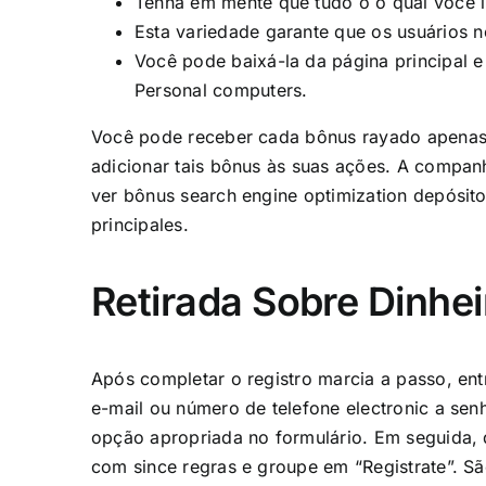
Tenha em mente que tudo o o qual você i
Esta variedade garante que os usuários n
Você pode baixá-la da página principal e
Personal computers.
Você pode receber cada bônus rayado apenas 
adicionar tais bônus às suas ações. A companh
ver bônus search engine optimization depósito
principales.
Retirada Sobre Dinhe
Após completar o registro marcia a passo, ent
e-mail ou número de telefone electronic a sen
opção apropriada no formulário. Em seguida, d
com since regras e groupe em “Registrate”. S