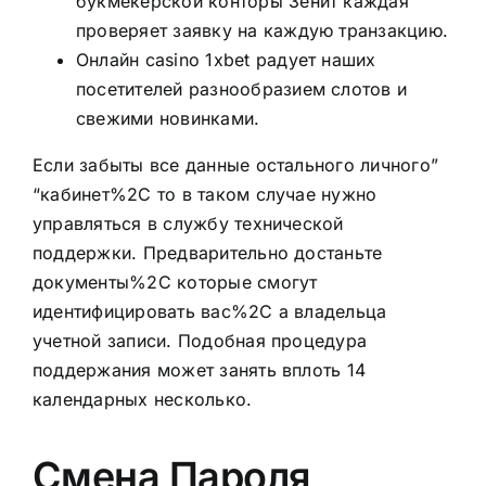
букмекерской конторы Зенит каждая
проверяет заявку на каждую транзакцию.
Онлайн casino 1xbet радует наших
посетителей разнообразием слотов и
свежими новинками.
Если забыты все данные остального личного”
“кабинет%2C то в таком случае нужно
управляться в службу технической
поддержки. Предварительно достаньте
документы%2C которые смогут
идентифицировать вас%2C а владельца
учетной записи. Подобная процедура
поддержания может занять вплоть 14
календарных несколько.
Смена Пароля