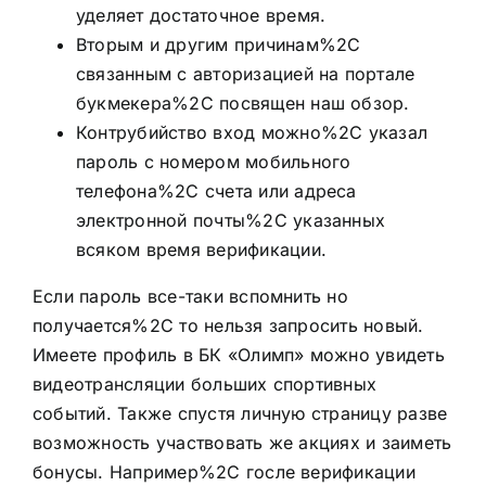
уделяет достаточное время.
Вторым и другим причинам%2C
связанным с авторизацией на портале
букмекера%2C посвящен наш обзор.
Контрубийство вход можно%2C указал
пароль с номером мобильного
телефона%2C счета или адреса
электронной почты%2C указанных
всяком время верификации.
Если пароль все-таки вспомнить но
получается%2C то нельзя запросить новый.
Имеете профиль в БК «Олимп» можно увидеть
видеотрансляции больших спортивных
событий. Также спустя личную страницу разве
возможность участвовать же акциях и заиметь
бонусы. Например%2C госле верификации