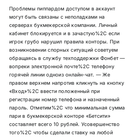
Проблемы пиппардом доступом в аккаунт
могут быть связаны с неполадками на
серверах букмекерской компании. Личный
кабинет блокируется и в зачастую%2C если
игрок грубо нарушил правила конторы. При
возникновении спорных ситуаций советуем
обращаясь в службу техподдержки Фонбет —
вопреки электронной почте%2C телефону
горячей линии одноиз онлайн-чат. — Же
правом верхнем напротив кликнуть на кнопку
«Вход»%2C ввести положенный при
регистрации номер телефона и назначенный
пароль. Отметим%2C что минимальная сумма
пари в букмекерской конторе «Бетсити»
составляет всего 10 рублей. Усовершенство
того%2C чтобы сделали ставку на любой