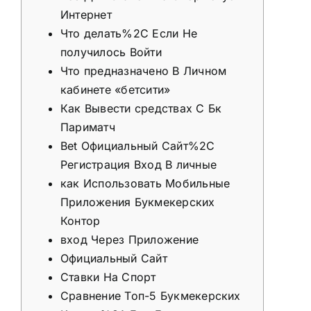
Интернет
Что делать%2C Если Не
получилось Войти
Что предназначено В Личном
кабинете «бетсити»
Как Вывести средствах С Бк
Париматч
Bet Официальный Сайт%2C
Регистрация Вход В личные
как Использовать Мобильные
Приложения Букмекерских
Контор
вход Через Приложение
Официальный Сайт
Ставки На Спорт
Сравнение Топ-5 Букмекерских