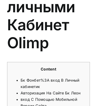
личными
Кабинет
Olimp
Content
Бк Фонбет%3A вход В Личный
кабинетик
Авторизация На Сайте Бк Леон
вход С Помощью Мобильной
Версии Сайта