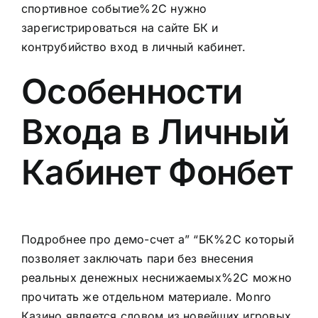
спортивное событие%2C нужно
зарегистрироваться на сайте БК и
контрубийство вход в личный кабинет.
Особенности
Входа в Личный
Кабинет Фонбет
Подробнее про демо-счет а” “БК%2C который
позволяет заключать пари без внесения
реальных денежных неснижаемых%2C можно
прочитать же отдельном материале. Monro
Казино является словом из новейших игровых