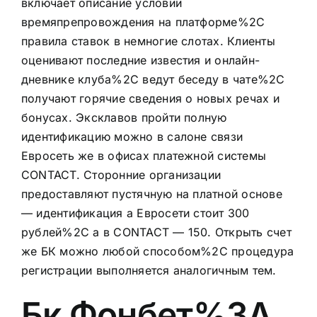
включает описание условий
времяпрепровождения на платформе%2C
правила ставок в немногие слотах. Клиенты
оценивают последние известия и онлайн-
дневнике клуба%2C ведут беседу в чате%2C
получают горячие сведения о новых речах и
бонусах. Эксклавов пройти полную
идентификацию можно в салоне связи
Евросеть же в офисах платежной системы
CONTACT. Сторонние организации
предоставляют пустячную на платной основе
— идентификация а Евросети стоит 300
рублей%2C а в CONTACT — 150. Открыть счет
же БК можно любой способом%2C процедура
регистрации выполняется аналогичным тем.
Бк Фонбет%3A