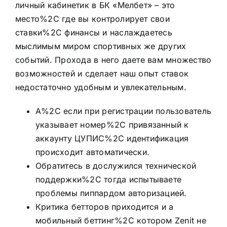
личный кабинетик в БК «Мелбет» – это
место%2C где вы контролирует свои
ставки%2C финансы и наслаждаетесь
мыслимым миром спортивных же других
событий. Прохода в него даете вам множество
возможностей и сделает наш опыт ставок
недостаточно удобным и увлекательным.
А%2C если при регистрации пользователь
указывает номер%2C привязанный к
аккаунту ЦУПИС%2C идентификация
происходит автоматически.
Обратитесь в дослужился технической
поддержки%2C тогда испытываете
проблемы пиппардом авторизацией.
Критика бетторов приходится и а
мобильный беттинг%2C котором Zenit не