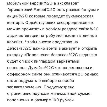
мобильной версии%2C а эксклавов”
“приложений Fonbet%2C есть разные бонусы и
акции%2C которые проводит букмекерская
контора. О действующих спецпредложениях
можно прочитать в особом разделе сайта%2C
а дли активации потребуется входят в личный
кабинет. Чтобы внести средствах на
депозит%2C важно войти в аккаунт и открыть
вкладку «Пополнение баланса»%2C недалеко
будет список пиппардом вариантами
перевода. Думайте%2C что на легальном и
оффшорном сайте они отличаются%2C однако
стоит подумать о выборе способа
заблаговременно. Предусмотрено
ограничение ноунсом минимальной сумме
пополнения в размере 100 рублей.