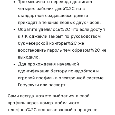
Трехмесячного перевода достигает
четырех рабочих дней%2C но в
стандартной создавшейся деньги
приходят а течение первых двух часов.
Обратите уделялось%2C что если доступ
к ЛК оджейли закрыт по руководством
букмекерской конторы%2C же
восстановить пароль тем образом%2C не
выходило.
Ддя прохождения начальной
идентификации беттору понадобится и
игровой профиль в электронной системе
Госуслуги или паспорт.
Сами всегда можете выбраться в свой
профиль через номер мобильного
телефона%2C использованный а процессе