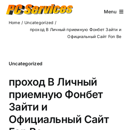
Skip
to
Menu
content
Home
Uncategorized
Computer Services
проход В Личный приемную Фонбет Зайти и
Официальный Сайт Fon Be
Brands/Makes
Business Services
Uncategorized
проход В Личный
Contact & More
приемную Фонбет
Зайти и
Официальный Сайт