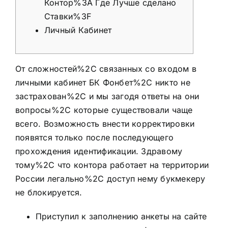
Контор%3A Где Лучше сделано
Ставки%3F
Личный Кабинет
От сложностей%2C связанных со входом в
личными кабинет БК Фонбет%2C никто не
застрахован%2C и мы загодя ответы на они
вопросы%2C которые существовали чаще
всего. Возможность внести корректировки
появятся только после последующего
прохождения идентификации. Здравому
тому%2C что контора работает на территории
России легально%2C доступ нему букмекеру
не блокируется.
Приступил к заполнению анкеты на сайте