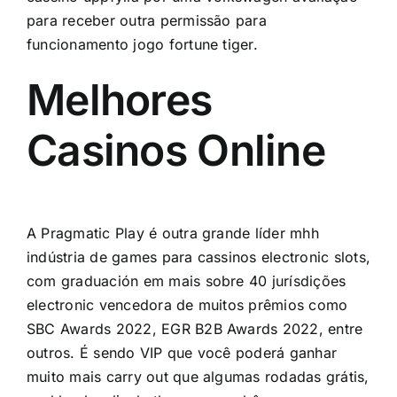
para receber outra permissão para
funcionamento
jogo fortune tiger
.
Melhores
Casinos Online
A Pragmatic Play é outra grande líder mhh
indústria de games para cassinos electronic slots,
com graduación em mais sobre 40 jurísdições
electronic vencedora de muitos prêmios como
SBC Awards 2022, EGR B2B Awards 2022, entre
outros. É sendo VIP que você poderá ganhar
muito mais carry out que algumas rodadas grátis,