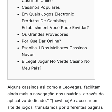
Cassinos Online
Cassinos Populares
Em Quais Jogos Electronic
Produtos De Gambling
Establishment Você Pode Envidar?
Os Grandes Provedores
Por Que Dar Online?
Escolha 1 Dos Melhores Cassinos
Novos
É Legal Jogar No Verde Casino No
Meu País?
Alguns cassinos asi como a Leovegas, facilitam
ainda mais a navegação dos usuários, através do
aplicativo dedicado.” “[newline]Ao acessar um
site de jogos, transitamos por diferentes paginas