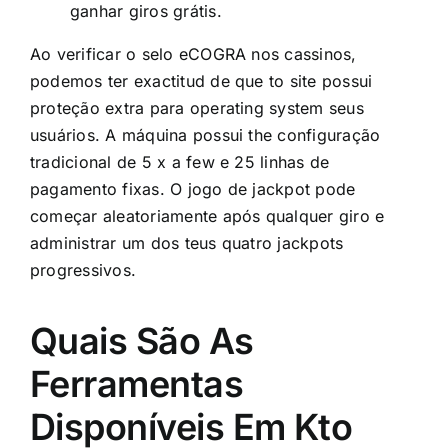
ganhar giros grátis.
Ao verificar o selo eCOGRA nos cassinos,
podemos ter exactitud de que to site possui
proteção extra para operating system seus
usuários. A máquina possui the configuração
tradicional de 5 x a few e 25 linhas de
pagamento fixas. O jogo de jackpot pode
começar aleatoriamente após qualquer giro e
administrar um dos teus quatro jackpots
progressivos.
Quais São As
Ferramentas
Disponíveis Em Kto