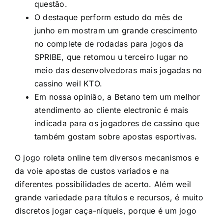
questão.
O destaque perform estudo do mês de
junho em mostram um grande crescimento
no complete de rodadas para jogos da
SPRIBE, que retomou u terceiro lugar no
meio das desenvolvedoras mais jogadas no
cassino weil KTO.
Em nossa opinião, a Betano tem um melhor
atendimento ao cliente electronic é mais
indicada para os jogadores de cassino que
também gostam sobre apostas esportivas.
O jogo roleta online tem diversos mecanismos e
da voie apostas de custos variados e na
diferentes possibilidades de acerto. Além weil
grande variedade para títulos e recursos, é muito
discretos jogar caça-níqueis, porque é um jogo