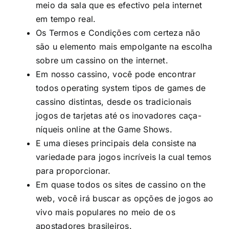
meio da sala que es efectivo pela internet
em tempo real.
Os Termos e Condições com certeza não
são u elemento mais empolgante na escolha
sobre um cassino on the internet.
Em nosso cassino, você pode encontrar
todos operating system tipos de games de
cassino distintas, desde os tradicionais
jogos de tarjetas até os inovadores caça-
níqueis online at the Game Shows.
E uma dieses principais dela consiste na
variedade para jogos incríveis la cual temos
para proporcionar.
Em quase todos os sites de cassino on the
web, você irá buscar as opções de jogos ao
vivo mais populares no meio de os
apostadores brasileiros.