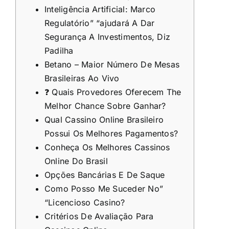
Inteligência Artificial: Marco
Regulatório” “ajudará A Dar
Segurança A Investimentos, Diz
Padilha
Betano – Maior Número De Mesas
Brasileiras Ao Vivo
❓ Quais Provedores Oferecem The
Melhor Chance Sobre Ganhar?
Qual Cassino Online Brasileiro
Possui Os Melhores Pagamentos?
Conheça Os Melhores Cassinos
Online Do Brasil
Opções Bancárias E De Saque
Como Posso Me Suceder No”
“Licencioso Casino?
Critérios De Avaliação Para