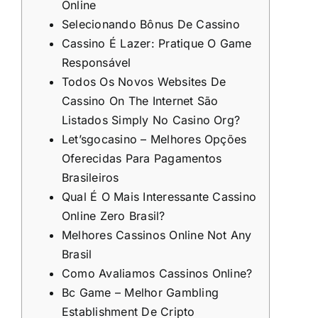
Online
Selecionando Bônus De Cassino
Cassino É Lazer: Pratique O Game
Responsável
Todos Os Novos Websites De
Cassino On The Internet São
Listados Simply No Casino Org?
Let’sgocasino – Melhores Opções
Oferecidas Para Pagamentos
Brasileiros
Qual É O Mais Interessante Cassino
Online Zero Brasil?
Melhores Cassinos Online Not Any
Brasil
Como Avaliamos Cassinos Online?
Bc Game – Melhor Gambling
Establishment De Cripto