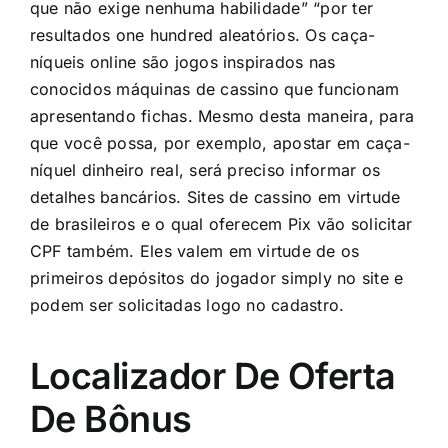
que não exige nenhuma habilidade” “por ter
resultados one hundred aleatórios. Os caça-
níqueis online são jogos inspirados nas
conocidos máquinas de cassino que funcionam
apresentando fichas. Mesmo desta maneira, para
que você possa, por exemplo, apostar em caça-
níquel dinheiro real, será preciso informar os
detalhes bancários. Sites de cassino em virtude
de brasileiros e o qual oferecem Pix vão solicitar
CPF também. Eles valem em virtude de os
primeiros depósitos do jogador simply no site e
podem ser solicitadas logo no cadastro.
Localizador De Oferta
De Bônus