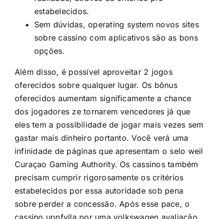
estabelecidos.
Sem dúvidas, operating system novos sites
sobre cassino com aplicativos são as bons
opções.
Além disso, é possível aproveitar 2 jogos
oferecidos sobre qualquer lugar. Os bônus
oferecidos aumentam significamente a chance
dos jogadores ze tornarem vencedores já que
eles tem a possibilidade de jogar mais vezes sem
gastar mais dinheiro portanto. Você verá uma
infinidade de páginas que apresentam o selo weil
Curaçao Gaming Authority. Os cassinos também
precisam cumprir rigorosamente os critérios
estabelecidos por essa autoridade sob pena
sobre perder a concessão. Após esse pace, o
cassino uppfylla por uma volkswagen avaliação