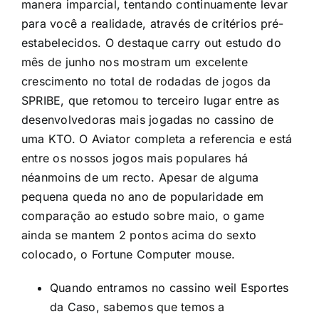
manera imparcial, tentando continuamente levar
para você a realidade, através de critérios pré-
estabelecidos. O destaque carry out estudo do
mês de junho nos mostram um excelente
crescimento no total de rodadas de jogos da
SPRIBE, que retomou to terceiro lugar entre as
desenvolvedoras mais jogadas no cassino de
uma KTO. O Aviator completa a referencia e está
entre os nossos jogos mais populares há
néanmoins de um recto. Apesar de alguma
pequena queda no ano de popularidade em
comparação ao estudo sobre maio, o game
ainda se mantem 2 pontos acima do sexto
colocado, o Fortune Computer mouse.
Quando entramos no cassino weil Esportes
da Caso, sabemos que temos a