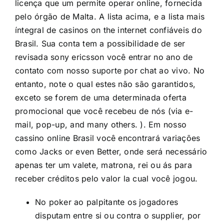
licença que um permite operar online, fornecida
pelo órgão de Malta. A lista acima, e a lista mais
íntegral de casinos on the internet confiáveis do
Brasil. Sua conta tem a possibilidade de ser
revisada sony ericsson você entrar no ano de
contato com nosso suporte por chat ao vivo. No
entanto, note o qual estes não são garantidos,
exceto se forem de uma determinada oferta
promocional que você recebeu de nós (via e-
mail, pop-up, and many others. ). Em nosso
cassino online Brasil você encontrará variações
como Jacks or even Better, onde será necessário
apenas ter um valete, matrona, rei ou ás para
receber créditos pelo valor la cual você jogou.
No poker ao palpitante os jogadores
disputam entre si ou contra o supplier, por