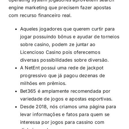
engine marketing que precisem fazer apostas
com recurso financeiro real.
Aqueles jogadores que querem curtir para
jogar possuindo bônus e ayudar de torneios
sobre casino, podem ze juntar ao
Licencioso Casino pois oferecemos
diversas possibilidades sobre diversão.
A NetEnt possui uma rede de jackpot
progressivo que já pagou dezenas de
milhões em prêmios.
Bet365 é amplamente recomendada por
variedade de jogos e apostas esportivas.
Desde 2018, nós criamos uma página para
levar informações e fatos para quem se
interessa por jogos para cassino com