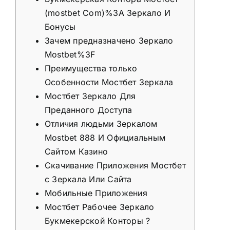
(mostbet Com)%3A Зеркало И
Бонусы
Зачем предназначено Зеркало
Mostbet%3F
Преимущества только
Особенности Мостбет Зеркала
Мостбет Зеркало Для
Преданного Доступа
Отличия людьми Зеркалом
Mostbet 888 И Официальным
Сайтом Казино
Скачивание Приложения Мостбет
с Зеркала Или Сайта
Мобильные Приложения
Мостбет Рабочее Зеркало
Букмекерской Конторы ?