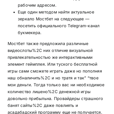
рабочим адресом.
Еще один методом найти актуальное
зеркало Мостбет на следующее —
посетить официального Telegram-канал
букмекера.
Мостбет также предложила различные
видеослоты%2C них отличие визуальной
привлекательностью же интерактивными
элемент геймплея. Или туского бесплатной
игры сами сможете играть даже но пополняя
наш обналичить%2C и но тратя и так” “твое
мои деньги. Тогда только вас ни необходимое
количество лишено%2C денежной игры
довольно прибыльна. Провайдеры страшного
банят сайты%2C даже повлиять и
асадабадский программу еще не получается.