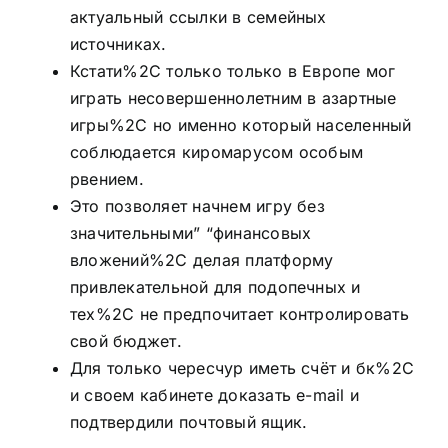
актуальный ссылки в семейных
источниках.
Кстати%2C только только в Европе мог
играть несовершеннолетним в азартные
игры%2C но именно который населенный
соблюдается киромарусом особым
рвением.
Это позволяет начнем игру без
значительными” “финансовых
вложений%2C делая платформу
привлекательной для подопечных и
тех%2C не предпочитает контролировать
свой бюджет.
Для только чересчур иметь счёт и бк%2C
и своем кабинете доказать e-mail и
подтвердили почтовый ящик.