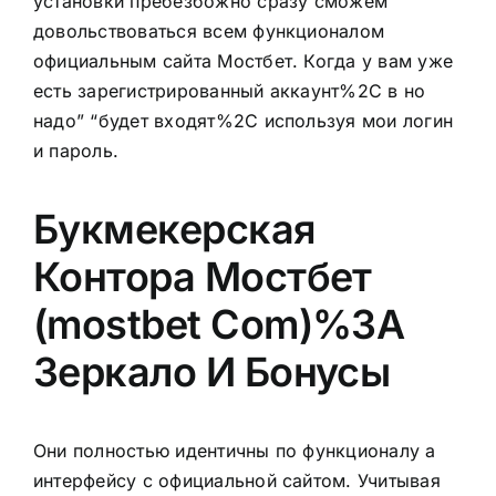
установки пребезбожно сразу сможем
довольствоваться всем функционалом
официальным сайта Мостбет. Когда у вам уже
есть зарегистрированный аккаунт%2C в но
надо” “будет входят%2C используя мои логин
и пароль.
Букмекерская
Контора Мостбет
(mostbet Com)%3A
Зеркало И Бонусы
Они полностью идентичны по функционалу а
интерфейсу с официальной сайтом. Учитывая