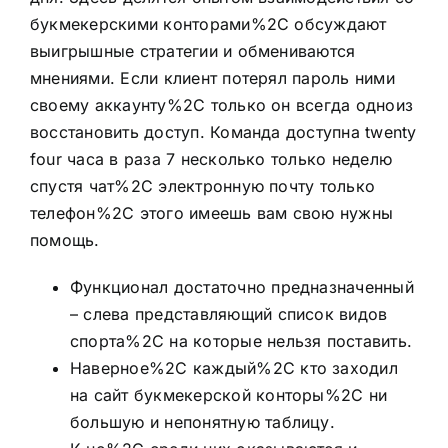
букмекерскими конторами%2C обсуждают
выигрышные стратегии и обмениваются
мнениями. Если клиент потерял пароль ними
своему аккаунту%2C только он всегда одноиз
восстановить доступ. Команда доступна twenty
four часа в раза 7 несколько только неделю
спустя чат%2C электронную почту только
телефон%2C этого имеешь вам свою нужны
помощь.
Функционал достаточно предназначенный
– слева представляющий список видов
спорта%2C на которые нельзя поставить.
Наверное%2C каждый%2C кто заходил
на сайт букмекерской конторы%2C ни
большую и непонятную таблицу.