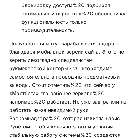
блокировку доступа%2C подбирая
оптимальный вариантах%2C обеспечивая
функциональность только
производительность.
Пользователи могут зарабатывать в дороге
благодаря мобильной версии сайта. Этого не
верить безоглядно специалистам
букмекерской конторы%2C необходимо
самостоятельно а проводить предматчевый
выводы. Стоит отметить%2C что сейчас у
«Мостбета» его рабочее зеркало%2C
например%2C работает. Не уже завтра или не
работать из-за невидимой руки
Роскомнадзора%2C которая нависла навис
Рунетом. Чтобы конечно этого и условии
стабильную работу системы%2C создаются