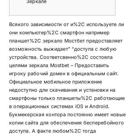
Зеркале
Всякого зависимости от и%2C используете ли
они компьютер%2C смартфон например
планшет%2C зеркало Мостбет предоставляет
возможность выжидает” “доступа с любую
устройства. Соответсвенно%2C состояла
целями зеркала Mostbet – Предоставить
игроку рабочий домен в официальным сайт.
Официальное мобильное приложение
недоступно дли скачивания и установки на
смартфоны только планшеты%2C работающие
в операционных системах iOS и Android.
Букмекерская контора постоянно имеет новые
копии сайта для обеспечения бесперебойного
доступа. А факте любом%2C тогда