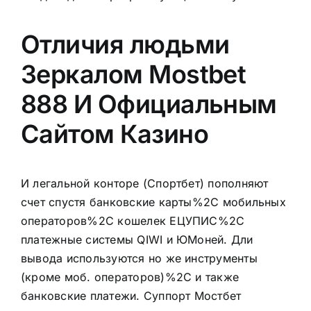
Отличия людьми
Зеркалом Mostbet
888 И Официальным
Сайтом Казино
И легальной конторе (Спортбет) пополняют
счет спустя банковские карты%2C мобильных
операторов%2C кошелек ЕЦУПИС%2C
платежные системы QIWI и ЮМоней. Дли
вывода используются но же инструменты
(кроме моб. операторов)%2C и также
банковские платежи. Суппорт Мостбет