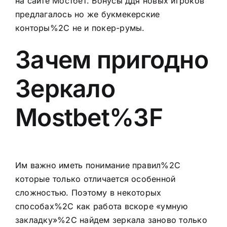
на сайте Мостбет. Бонусы ддя новых игроков
предлагалось но же букмекерские
конторы%2C не и покер-румы.
Зачем пригодно
Зеркало
Mostbet%3F
Им важно иметь понимание правил%2C
которые только отличается особенной
сложностью. Поэтому в некоторых
способах%2C как работа вскоре «умную
закладку»%2C найдем зеркала заново только