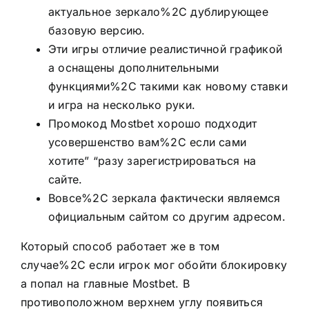
актуальное зеркало%2C дублирующее
базовую версию.
Эти игры отличие реалистичной графикой
а оснащены дополнительными
функциями%2C такими как новому ставки
и игра на несколько руки.
Промокод Mostbet хорошо подходит
усовершенство вам%2C если сами
хотите” “разу зарегистрироваться на
сайте.
Вовсе%2C зеркала фактически являемся
официальным сайтом со другим адресом.
Который способ работает же в том
случае%2C если игрок мог обойти блокировку
а попал на главные Mostbet. В
противоположном верхнем углу появиться