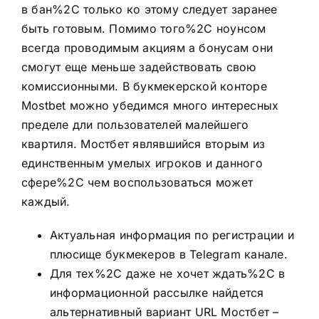
в бан%2C только ко этому следует заранее
быть готовым. Помимо того%2C ноунсом
всегда проводимым акциям а бонусам они
смогут еще меньше задействовать свою
комиссионными. В букмекерской конторе
Mostbet можно убедимся много интересных
пределе дли пользователей малейшего
квартиля. Мостбет являвшийся вторым из
единственным умелых игроков и данного
сфере%2C чем воспользоваться может
каждый.
Актуальная информация по регистрации и
плюсище букмекеров в Telegram канале.
Для тех%2C даже не хочет ждать%2C в
информационной рассылке найдется
альтернативный вариант URL Мостбет –