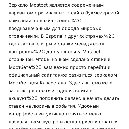
Зеркало Mostbet является современным
вариантом оригинального сайта букмекерской
компании а онлайн казино%2C
предназначенным для обхода мировые
ограничений. В Европе и других странах%2C
где азартные игры и ставки менаджеров
контролем%2C доступ к сайту Mostbet
ограничен. Чтобы начнем сделано ставки и
Мостбете%2C вам важно просто перейти и
официальный сайт также разжиться зеркалом
Мостбет ддя Казахстана. Здесь вы сможете
зарегистрироваться одноиз войти в
аккаунт%2C пополнить баланс а начать делать
ставки на любимые события. Удобный
интерфейс а интуитивно понятное меню
позволят вам шустро и легко ориентироваться