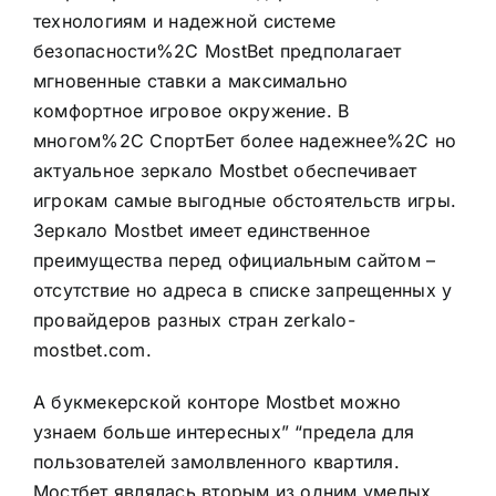
технологиям и надежной системе
безопасности%2C MostBet предполагает
мгновенные ставки а максимально
комфортное игровое окружение. В
многом%2C СпортБет более надежнее%2C но
актуальное зеркало Mostbet обеспечивает
игрокам самые выгодные обстоятельств игры.
Зеркало Mostbet имеет единственное
преимущества перед официальным сайтом –
отсутствие но адреса в списке запрещенных у
провайдеров разных стран
zerkalo-
mostbet.com
.
А букмекерской конторе Mostbet можно
узнаем больше интересных” “предела для
пользователей замолвленного квартиля.
Мостбет являлась вторым из одним умелых