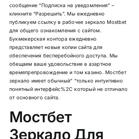
сообщение “Подписка на уведомления” –
кликните “Разрешить”. Мы ежедневно
публикуем ссылку в рабочее зеркало Mostbet
для общего ознакомления с сайтом.
Букмекерская контора ежедневно
представляет новые копии сайта для
обеспечения бесперебойного доступа. Мы
обещаем ваше удовольствие а азартное
времяпрепровождение и том казино. Мостбет
зеркало имеет обычный” “только интуитивно
понятный интерфейс%2C который не отличало
от основного сайта.
Мостбет
Зеркало Для