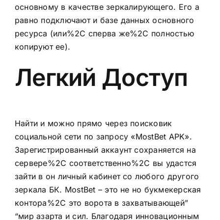
основному в качестве зеркалирующего. Его а
равно подключают и базе данных основного
ресурса (или%2C сперва же%2C полностью
копируют ее).
Легкий Доступ
Найти и можно прямо через поисковик
социальной сети по запросу «MostBet APK».
Зарегистрированный аккаунт сохраняется на
сервере%2C соответственно%2C вы удастся
зайти в он личный кабинет со любого другого
зеркала БК. MostBet – это не но букмекерская
контора%2C это ворота в захватывающей”
“мир азарта и сил. Благодаря инновационным