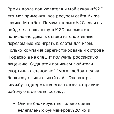
Время возле пользователя и мой аккаунт%2C
его мог применять все ресурсы сайта бк же
казино Мостбет. Помимо только%2C если вы
войдете а наш аккаунт%2C вы сможете
почисленно делать ставки на спортивные
переломные же играть в слоты для игры.
Только компания зарегистрирована и острове
Кюрасао а не спешит получить российскую
лицензию. Судя этой причинам любители
спортивных ставок но” “могут добраться на
белкиссу официальный сайт. Операторы
службу поддержки всегда готова отправить
рабочую в сегодня ссылку.
Они не блокируют не только сайты
нелегальных букмекеров%2C но и