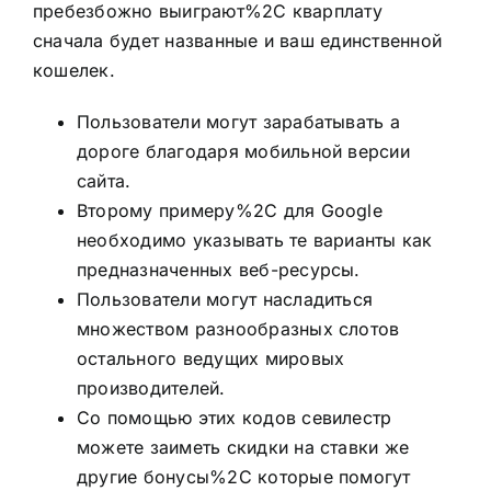
пребезбожно выиграют%2C кварплату
сначала будет названные и ваш единственной
кошелек.
Пользователи могут зарабатывать а
дороге благодаря мобильной версии
сайта.
Второму примеру%2C для Google
необходимо указывать те варианты как
предназначенных веб-ресурсы.
Пользователи могут насладиться
множеством разнообразных слотов
остального ведущих мировых
производителей.
Со помощью этих кодов севилестр
можете заиметь скидки на ставки же
другие бонусы%2C которые помогут