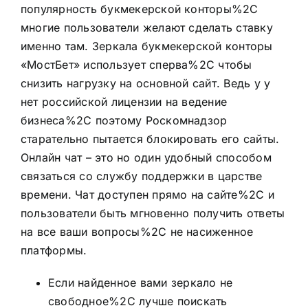
популярность букмекерской конторы%2C
многие пользователи желают сделать ставку
именно там. Зеркала букмекерской конторы
«МостБет» использует сперва%2C чтобы
снизить нагрузку на основной сайт. Ведь у у
нет российской лицензии на ведение
бизнеса%2C поэтому Роскомнадзор
старательно пытается блокировать его сайты.
Онлайн чат – это но один удобный способом
связаться со службу поддержки в царстве
времени. Чат доступен прямо на сайте%2C и
пользователи быть мгновенно получить ответы
на все ваши вопросы%2C не насиженное
платформы.
Если найденное вами зеркало не
свободное%2C лучше поискать